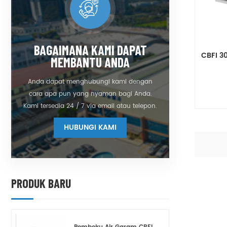
BAGAIMANA KAMI DAPAT
CBFI 3
MEMBANTU ANDA
Anda dapat menghubungi kami dengan
cara apa pun yang nyaman bagi Anda.
Kami tersedia 24 / 7 via email atau telepon.
HUBUNGI KAMI
PRODUK BARU