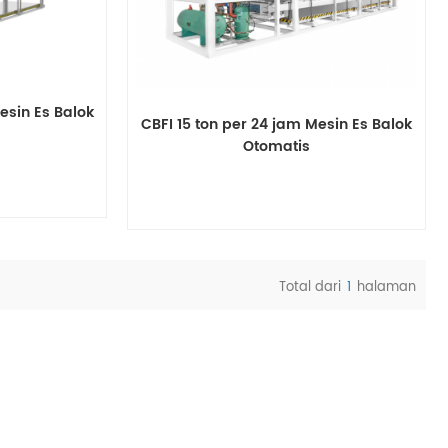
esin Es Balok
CBFI 15 ton per 24 jam Mesin Es Balok
Otomatis
Total dari
1
halaman
an
Melihat rincian