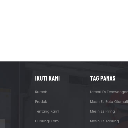
IKUTI KAMI
TAG PANAS
Rumah
Lemari Es Terowonga
Produk
Mesin Es Batu Otomati
Tentang Kami
Mesin Es Piring
Hubungi Kami
Mesin Es Tabung