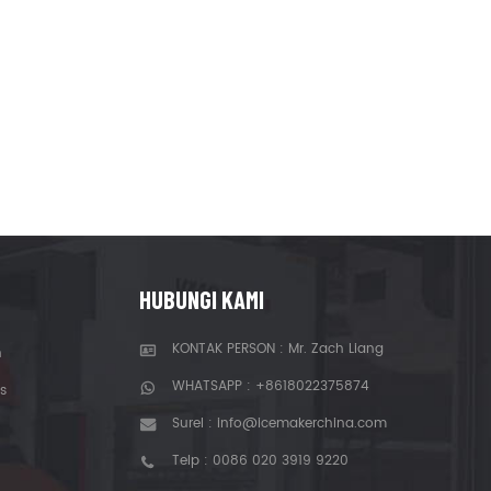
HUBUNGI KAMI
KONTAK PERSON : Mr. Zach Liang
n
WHATSAPP :
+8618022375874
s
Surel :
info@icemakerchina.com
Telp :
0086 020 3919 9220