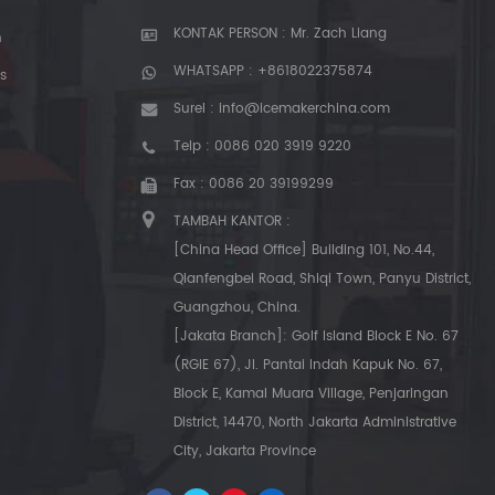
KONTAK PERSON : Mr. Zach Liang
n
WHATSAPP :
+8618022375874
s
Surel :
info@icemakerchina.com
Telp :
0086 020 3919 9220
Fax : 0086 20 39199299
TAMBAH KANTOR :
[China Head Office] Building 101, No.44,
Qianfengbei Road, Shiqi Town, Panyu District,
Guangzhou, China.
[Jakata Branch]: Golf Island Block E No. 67
(RGIE 67), Jl. Pantai Indah Kapuk No. 67,
Block E, Kamal Muara Village, Penjaringan
District, 14470, North Jakarta Administrative
City, Jakarta Province