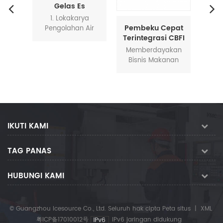
Gelas Es
k Es
CBFI
1. Lokakarya
untuk
ja
Pembeku Cepat
Pengolahan Air
s
lok es
Hari
Terintegrasi CBFI
Tingkat Lanjut
atung
ton
Kualitas air
Memberdayakan
murni
Tub
menentukan
Bisnis Makanan
kan
ad
kualitas es yang
dengan
n
yang 
dapat dikonsumsi.
Kemampuan
g
Kom
Untuk memastikan
Pembekuan
rbuat
es kami murni dan
Profesional Dalam
an
tidak mudah
industri makanan
engan
mencair, CBFI
yang kompetitif,
ang
IKUTI KAMI
menyediakan
mempertahankan
ien
sistem pengolahan
cita rasa asli,
esin
air canggih.
TAG PANAS
tekstur, dan nilai
 air
Bengkel
gizi produk Anda
rasi
pengolahan air
adalah kunci untuk
g
HUBUNGI KAMI
kami dilengkapi
menonjol. Pembeku
oleh
dengan sistem
Cepat Terintegrasi
t dari
pengolahan air RO
CBFI dirancang
dan berbagai
© Guangzhou Icesource Co., Ltd. Seluruh hak cipta
Peta situs
|
XML
khusus untuk
lima
perangkat filtrasi
menghadirkan
粤ICP备17010012号
IPv6 jaringan didukung
air