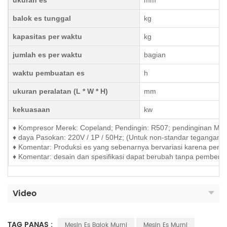
ukuran es
mm
balok es tunggal
kg
kapasitas per waktu
kg
jumlah es per waktu
bagian
waktu pembuatan es
h
ukuran peralatan (L * W * H)
mm
kekuasaan
kw
♦ Kompresor Merek: Copeland; Pendingin: R507; pendinginan Met
♦ daya Pasokan: 220V / 1P / 50Hz; (Untuk non-standar tegangan, kon
♦ Komentar: Produksi es yang sebenarnya bervariasi karena peng
♦ Komentar: desain dan spesifikasi dapat berubah tanpa pemberit
Video
TAG PANAS :
Mesin Es Balok Murni
Mesin Es Murni