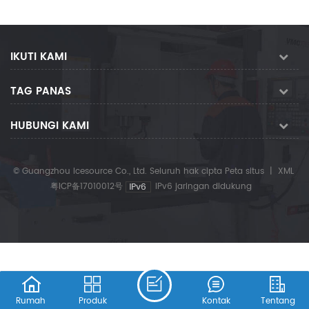
IKUTI KAMI
TAG PANAS
HUBUNGI KAMI
© Guangzhou Icesource Co., Ltd. Seluruh hak cipta
Peta situs
|
XML
粤ICP备17010012号
IPv6 jaringan didukung
Rumah
Produk
Kontak
Tentang