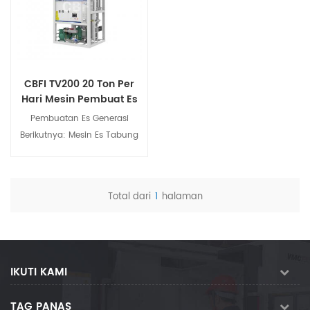
CBFI TV200 20 Ton Per
Hari Mesin Pembuat Es
Tabung Terintegrasi
Pembuatan Es Generasi
Berikutnya: Mesin Es Tabung
Terintegrasi Mesin es tabung
terintegrasi adalah peralatan
pembuat es industri inovatif
Total dari
1
halaman
yang dirancang khusus untuk
Melihat rincian
lingkungan produksi es balok
komersial skala besar. Pabrik
ini mengadopsi teknologi
pendingin internasional yang
IKUTI KAMI
canggih dan sistem kontrol
cerdas, memungkinkan
TAG PANAS