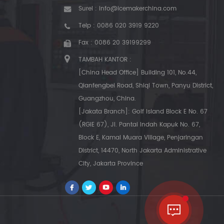
Surel :
info@icemakerchina.com
Telp :
0086 020 3919 9220
Fax : 0086 20 39199299
TAMBAH KANTOR :
[China Head Office] Building 101, No.44,
Qianfengbei Road, Shiqi Town, Panyu District,
Guangzhou, China.
[Jakata Branch]: Golf Island Block E No. 67
(RGIE 67), Jl. Pantai Indah Kapuk No. 67,
Block E, Kamal Muara Village, Penjaringan
District, 14470, North Jakarta Administrative
City, Jakarta Province