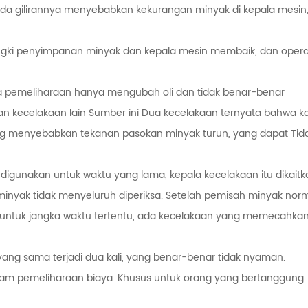
da gilirannya menyebabkan kekurangan minyak di kepala mesin
ngki penyimpanan minyak dan kepala mesin membaik, dan opera
a pemeliharaan hanya mengubah oli dan tidak benar-benar
 kecelakaan lain Sumber ini Dua kecelakaan ternyata bahwa k
ang menyebabkan tekanan pasokan minyak turun, yang dapat Tid
igunakan untuk waktu yang lama, kepala kecelakaan itu dikaitk
inyak tidak menyeluruh diperiksa. Setelah pemisah minyak norm
i untuk jangka waktu tertentu, ada kecelakaan yang memecahka
ang sama terjadi dua kali, yang benar-benar tidak nyaman.
alam pemeliharaan biaya. Khusus untuk orang yang bertanggung