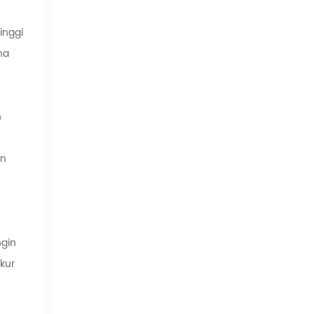
inggi
na
n
an
gin
kur