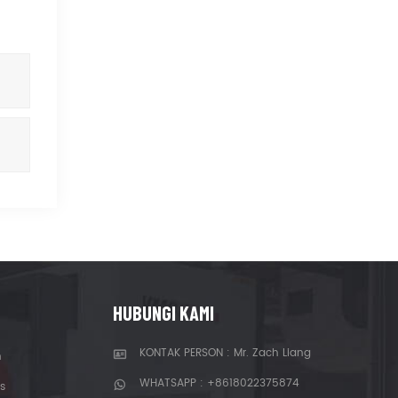
HUBUNGI KAMI
KONTAK PERSON : Mr. Zach Liang
n
WHATSAPP :
+8618022375874
s