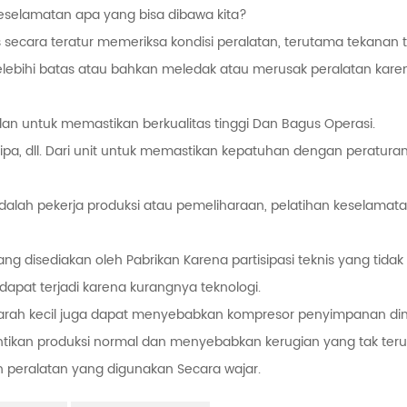
 keselamatan apa yang bisa dibawa kita?
 secara teratur memeriksa kondisi peralatan, terutama tekanan t
elebihi batas atau bahkan meledak atau merusak peralatan kare
 dan untuk memastikan berkualitas tinggi Dan Bagus Operasi.
 pipa, dll. Dari unit untuk memastikan kepatuhan dengan peratura
 adalah pekerja produksi atau pemeliharaan, pelatihan keselamat
 disediakan oleh Pabrikan Karena partisipasi teknis yang tidak
apat terjadi karena kurangnya teknologi.
rah kecil juga dapat menyebabkan kompresor penyimpanan din
ntikan produksi normal dan menyebabkan kerugian yang tak teru
n peralatan yang digunakan Secara wajar.