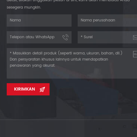
detail, silakan tinggalkan pesan di sini, kami akan membalas Anda
sesegera mungkin.