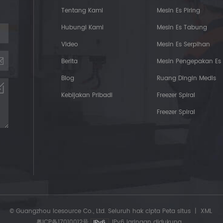
Tentang Kami
Mesin Es Piring
Hubungi Kami
Mesin Es Tabung
Video
Mesin Es Serpihan
Berita
Mesin Pengepakan Es
Blog
Ruang Dingin Medis
Kebijakan Pribadi
Freezer Spiral
Freezer Spiral
© Guangzhou Icesource Co., Ltd. Seluruh hak cipta
Peta situs
|
XML
粤ICP备17010012号
IPv6 jaringan didukung