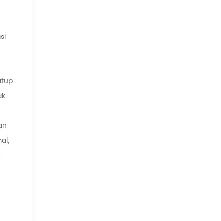
,
si
atup
ak
an
al,
n