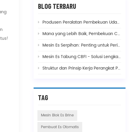
BLOG TERBARU
ang
Produsen Peralatan Pembekuan Udang dan Suhu Pembekuan
an
Mana yang Lebih Baik, Pembekuan Cepat Spiral Ganda atau Spiral Tunggal, dan Apa Bedanya?
tus!
Mesin Es Serpihan: Penting untuk Perikanan, Pencampuran Beton, dan Pembuatan Makanan
Mesin Es Tabung CBFI - Solusi Lengkap Kebutuhan Produksi Es Anda
Struktur dan Prinsip Kerja Perangkat Pembekuan Cepat Umum
TAG
Mesin Blok Es Brine
Pembuat Es Otomatis