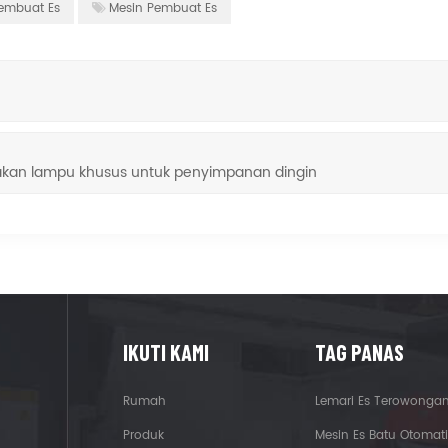
embuat Es
Mesin Pembuat Es
an lampu khusus untuk penyimpanan dingin
IKUTI KAMI
TAG PANAS
Rumah
Lemari Es Terowonga
Produk
Mesin Es Batu Otomati