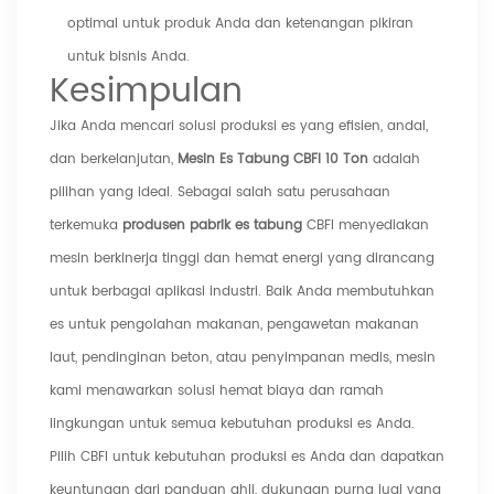
optimal untuk produk Anda dan ketenangan pikiran
untuk bisnis Anda.
Kesimpulan
Jika Anda mencari solusi produksi es yang efisien, andal,
dan berkelanjutan,
Mesin Es Tabung CBFI 10 Ton
adalah
pilihan yang ideal. Sebagai salah satu perusahaan
terkemuka
produsen pabrik es tabung
CBFI menyediakan
mesin berkinerja tinggi dan hemat energi yang dirancang
untuk berbagai aplikasi industri. Baik Anda membutuhkan
es untuk pengolahan makanan, pengawetan makanan
laut, pendinginan beton, atau penyimpanan medis, mesin
kami menawarkan solusi hemat biaya dan ramah
lingkungan untuk semua kebutuhan produksi es Anda.
Pilih CBFI untuk kebutuhan produksi es Anda dan dapatkan
keuntungan dari panduan ahli, dukungan purna jual yang