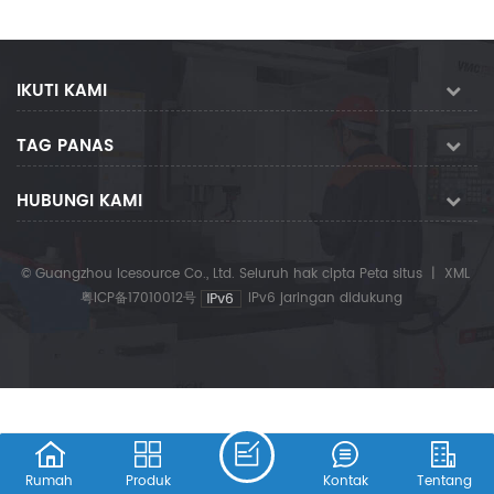
IKUTI KAMI
TAG PANAS
HUBUNGI KAMI
© Guangzhou Icesource Co., Ltd. Seluruh hak cipta
Peta situs
|
XML
粤ICP备17010012号
IPv6 jaringan didukung
Rumah
Produk
Kontak
Tentang