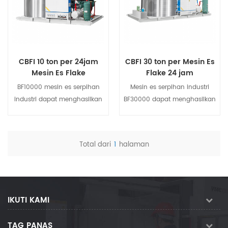
CBFI 10 ton per 24jam
CBFI 30 ton per Mesin Es
Mesin Es Flake
Flake 24 jam
BF10000 mesin es serpihan
Mesin es serpihan industri
industri dapat menghasilkan
BF30000 dapat menghasilkan
es serpihan putih kering dan
es serpihan putih kering dan
lepas dengan ketebalan 1.5-
longgar dengan ketebalan
2.2m dan diameter 12-45mm.
1,5-2.2m dan diameter 12-
Total dari
1
halaman
The mesin es serpihan
45mm. Mesin es serpihan
Melihat rincian
Melihat rincian
memiliki efek pendinginan
memiliki efek pendinginan
yang sangat baik, memiliki
yang sangat baik, memiliki
karakteristik kapasitas
karakteristik kapasitas
pendinginan yang besar dan
pendinginan yang besar dan
IKUTI KAMI
pembuatan es yang cepat,
pembuatan es yang cepat,
dan banyak digunakan di
dan banyak digunakan di
TAG PANAS