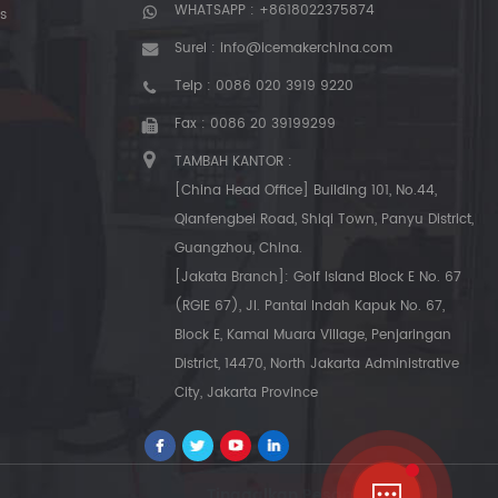
WHATSAPP :
+8618022375874
s
Surel :
info@icemakerchina.com
Telp :
0086 020 3919 9220
Fax : 0086 20 39199299
TAMBAH KANTOR :
[China Head Office] Building 101, No.44,
Qianfengbei Road, Shiqi Town, Panyu District,
Guangzhou, China.
[Jakata Branch]: Golf Island Block E No. 67
(RGIE 67), Jl. Pantai Indah Kapuk No. 67,
Block E, Kamal Muara Village, Penjaringan
District, 14470, North Jakarta Administrative
City, Jakarta Province