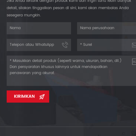
Jika Anda tertarik dengan produk kami dan ingin tahu lebih banyak
detail, silakan tinggalkan pesan di sini, kami akan membalas Anda
sesegera mungkin.