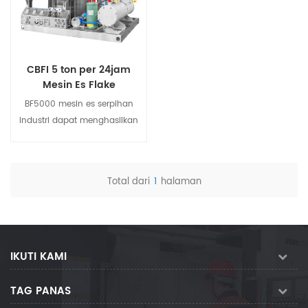
CBFI 5 ton per 24jam
Mesin Es Flake
BF5000 mesin es serpihan
industri dapat menghasilkan
es serpihan putih kering dan
lepas dengan ketebalan 1.5-
2.2m dan diameter 12-45mm.
Total dari
1
halaman
The mesin es serpihan
Melihat rincian
memiliki efek pendinginan
yang sangat baik, memiliki
karakteristik kapasitas
pendinginan yang besar dan
IKUTI KAMI
pembuatan es yang cepat,
dan banyak digunakan di
TAG PANAS
katering dan supermarket,