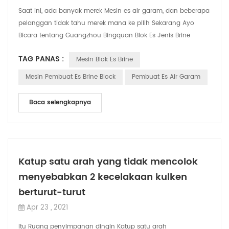
Saat ini, ada banyak merek Mesin es air garam, dan beberapa
pelanggan tidak tahu merek mana ke pilih Sekarang Ayo
Bicara tentang Guangzhou Bingquan Blok Es Jenis Brine
Mesin. CBFI mesin blok es brinem...
TAG PANAS :
Mesin Blok Es Brine
Mesin Pembuat Es Brine Block
Pembuat Es Air Garam
Baca selengkapnya
Katup satu arah yang tidak mencolok
menyebabkan 2 kecelakaan kulken
berturut-turut
Apr 23 , 2021
Itu Ruang penyimpanan dingin Katup satu arah