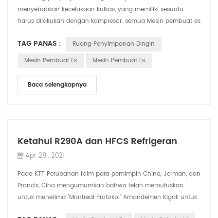
menyebabkan kecelakaan kulkas, yang memiliki sesuatu
harus dilakukan dengan kompresor. semua Mesin pembuat es
industriPeralatan pendingin penyimpanan dingi...
TAG PANAS :
Ruang Penyimpanan Dingin
Mesin Pembuat Es
Mesin Pembuat Es
Baca selengkapnya
Ketahui R290A dan HFCS Refrigeran
Apr 28 , 2021
Pada KTT Perubahan Iklim para pemimpin China, Jerman, dan
Prancis, Cina mengumumkan bahwa telah memutuskan
untuk menerima "Montreal Protokol" Amandemen Kigali untuk
memperkuat kontrol non-karbon gas r...