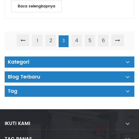
Baca selengkapnya
1
2
4
5
6
3
Kategori
Blog Terbaru
Tag
IKUTI KAMI