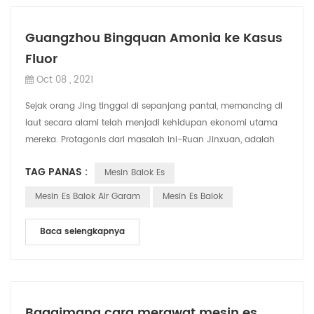
Guangzhou Bingquan Amonia ke Kasus
Fluor
Oct 08 , 2021
Sejak orang Jing tinggal di sepanjang pantai, memancing di
laut secara alami telah menjadi kehidupan ekonomi utama
mereka. Protagonis dari masalah ini-Ruan Jinxuan, adalah
orang Jing yang agak berbeda...
TAG PANAS :
Mesin Balok Es
Mesin Es Balok Air Garam
Mesin Es Balok
Baca selengkapnya
Bagaimana cara merawat mesin es