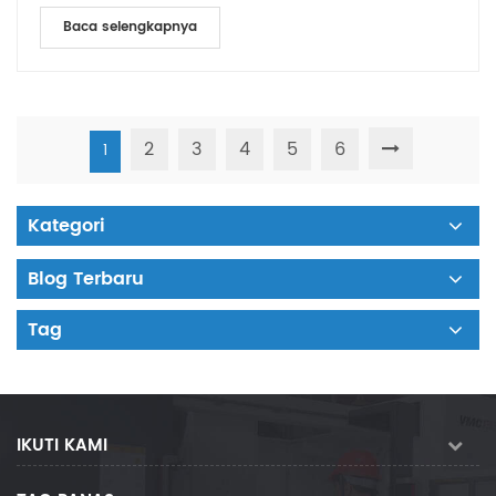
Baca selengkapnya
2
3
4
5
6
1
Kategori
Blog Terbaru
Tag
IKUTI KAMI