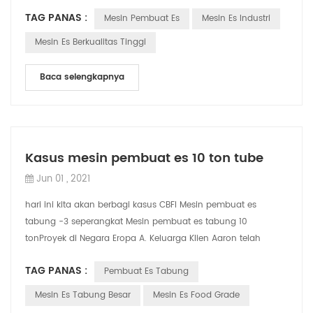
memperkuat kontrol non-karbon gas r...
TAG PANAS :
Mesin Pembuat Es
Mesin Es Industri
Mesin Es Berkualitas Tinggi
Baca selengkapnya
Kasus mesin pembuat es 10 ton tube
Jun 01 , 2021
hari ini kita akan berbagi kasus CBFI Mesin pembuat es
tabung -3 seperangkat Mesin pembuat es tabung 10
tonProyek di Negara Eropa A. Keluarga Klien Aaron telah
mengoperasikan Negara Pabrik Es Terbesar...
TAG PANAS :
Pembuat Es Tabung
Mesin Es Tabung Besar
Mesin Es Food Grade