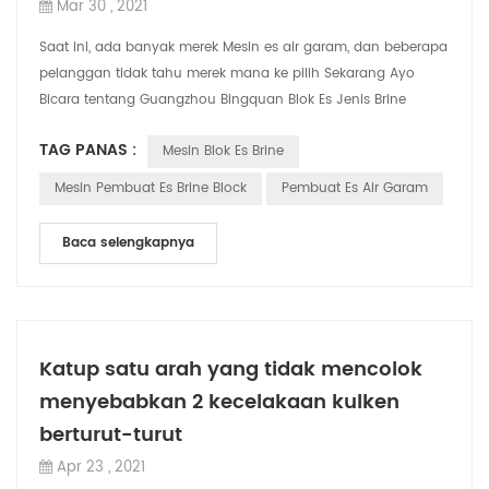
Mar 30 , 2021
Saat ini, ada banyak merek Mesin es air garam, dan beberapa
pelanggan tidak tahu merek mana ke pilih Sekarang Ayo
Bicara tentang Guangzhou Bingquan Blok Es Jenis Brine
Mesin. CBFI mesin blok es brinem...
TAG PANAS :
Mesin Blok Es Brine
Mesin Pembuat Es Brine Block
Pembuat Es Air Garam
Baca selengkapnya
Katup satu arah yang tidak mencolok
menyebabkan 2 kecelakaan kulken
berturut-turut
Apr 23 , 2021