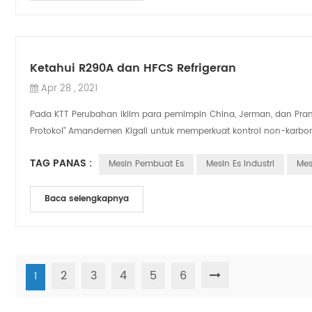
Ketahui R290A dan HFCS Refrigeran
Apr 28 , 2021
Pada KTT Perubahan Iklim para pemimpin China, Jerman, dan Pr
Protokol" Amandemen Kigali untuk memperkuat kontrol non-karbon 
TAG PANAS :
Mesin Pembuat Es
Mesin Es Industri
Mes
Baca selengkapnya
2
3
4
5
6
1