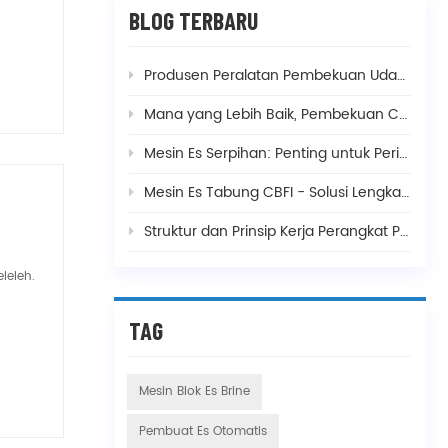
BLOG TERBARU
Produsen Peralatan Pembekuan Udang dan Suhu Pembekuan
Mana yang Lebih Baik, Pembekuan Cepat Spiral Ganda atau Spiral Tunggal, dan Apa Bedanya?
Mesin Es Serpihan: Penting untuk Perikanan, Pencampuran Beton, dan Pembuatan Makanan
Mesin Es Tabung CBFI - Solusi Lengkap Kebutuhan Produksi Es Anda
Struktur dan Prinsip Kerja Perangkat Pembekuan Cepat Umum
leleh.
TAG
Mesin Blok Es Brine
Pembuat Es Otomatis