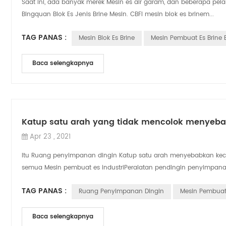
Saat ini, ada banyak merek Mesin es air garam, dan beberapa pe
Bingquan Blok Es Jenis Brine Mesin. CBFI mesin blok es brinem...
TAG PANAS :
Mesin Blok Es Brine
Mesin Pembuat Es Brine 
Baca selengkapnya
Katup satu arah yang tidak mencolok menyebab
Apr 23 , 2021
Itu Ruang penyimpanan dingin Katup satu arah menyebabkan kece
semua Mesin pembuat es industriPeralatan pendingin penyimpanan
TAG PANAS :
Ruang Penyimpanan Dingin
Mesin Pembuat
Baca selengkapnya