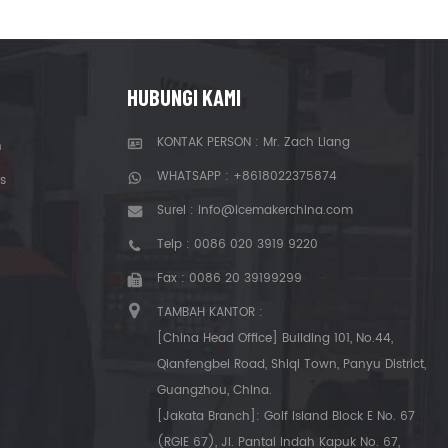
HUBUNGI KAMI
KONTAK PERSON : Mr. Zach Liang
n
WHATSAPP :
+8618022375874
s
Surel :
info@icemakerchina.com
Telp :
0086 020 3919 9220
Fax : 0086 20 39199299
TAMBAH KANTOR :
[China Head Office] Building 101, No.44,
Qianfengbei Road, Shiqi Town, Panyu District,
Guangzhou, China.
[Jakata Branch]: Golf Island Block E No. 67
(RGIE 67), Jl. Pantai Indah Kapuk No. 67,