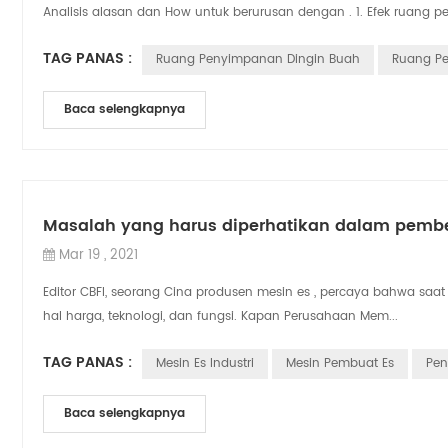
Analisis alasan dan How untuk berurusan dengan . 1. Efek ruang pen
TAG PANAS :
Ruang Penyimpanan Dingin Buah
Ruang Pe
Baca selengkapnya
Masalah yang harus diperhatikan dalam pembel
Mar 19 , 2021
Editor CBFI, seorang Cina produsen mesin es , percaya bahwa saat 
hal harga, teknologi, dan fungsi. Kapan Perusahaan Mem...
TAG PANAS :
Mesin Es Industri
Mesin Pembuat Es
Pen
Baca selengkapnya