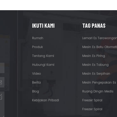
IKUTI KAMI
TAG PANAS
Rumah
Lemari Es Terowonga
Produk
Mesin Es Batu Otomati
Tentang Kami
Mesin Es Piring
Hubungi Kami
Mesin Es Tabung
Video
Mesin Es Serpihan
Berita
Mesin Pengepakan Es
Blog
Ruang Dingin Medis
Kebijakan Pribadi
Freezer Spiral
Freezer Spiral