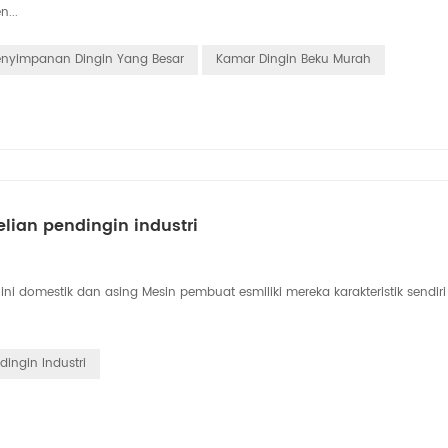
...
nyimpanan Dingin Yang Besar
Kamar Dingin Beku Murah
ian pendingin industri
ini domestik dan asing Mesin pembuat esmiliki mereka karakteristik sendir
dingin Industri