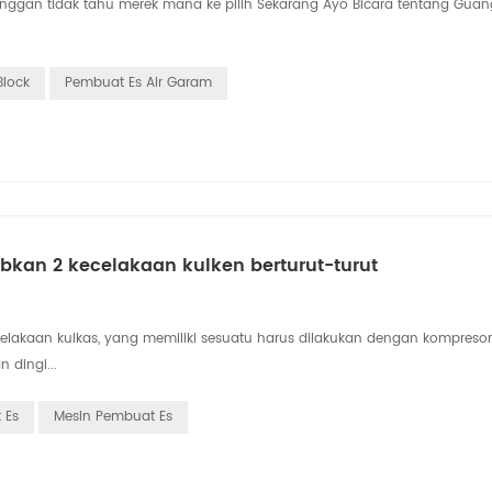
langgan tidak tahu merek mana ke pilih Sekarang Ayo Bicara tentang Gua
Block
Pembuat Es Air Garam
kan 2 kecelakaan kulken berturut-turut
lakaan kulkas, yang memiliki sesuatu harus dilakukan dengan kompresor
 dingi...
 Es
Mesin Pembuat Es