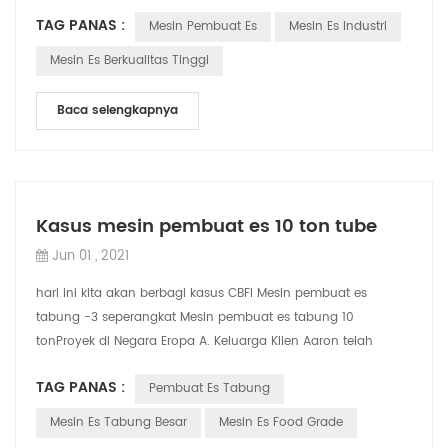
memperkuat kontrol non-karbon gas r...
TAG PANAS :
Mesin Pembuat Es
Mesin Es Industri
Mesin Es Berkualitas Tinggi
Baca selengkapnya
Kasus mesin pembuat es 10 ton tube
Jun 01 , 2021
hari ini kita akan berbagi kasus CBFI Mesin pembuat es
tabung -3 seperangkat Mesin pembuat es tabung 10
tonProyek di Negara Eropa A. Keluarga Klien Aaron telah
mengoperasikan Negara Pabrik Es Terbesar...
TAG PANAS :
Pembuat Es Tabung
Mesin Es Tabung Besar
Mesin Es Food Grade