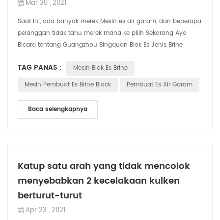
Mar 30 , 2021
Saat ini, ada banyak merek Mesin es air garam, dan beberapa
pelanggan tidak tahu merek mana ke pilih Sekarang Ayo
Bicara tentang Guangzhou Bingquan Blok Es Jenis Brine
Mesin. CBFI mesin blok es brinem...
TAG PANAS :
Mesin Blok Es Brine
Mesin Pembuat Es Brine Block
Pembuat Es Air Garam
Baca selengkapnya
Katup satu arah yang tidak mencolok
menyebabkan 2 kecelakaan kulken
berturut-turut
Apr 23 , 2021