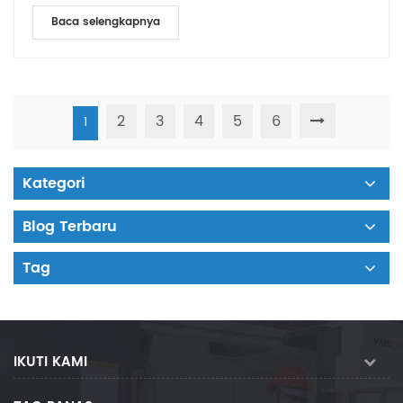
Baca selengkapnya
2
3
4
5
6
1
Kategori
Blog Terbaru
Tag
IKUTI KAMI